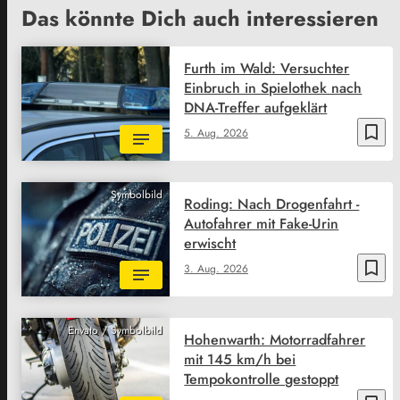
Das könnte Dich auch interessieren
Furth im Wald: Versuchter
Einbruch in Spielothek nach
DNA-Treffer aufgeklärt
bookmark_border
5. Aug. 2026
Symbolbild
Roding: Nach Drogenfahrt -
Autofahrer mit Fake-Urin
erwischt
bookmark_border
3. Aug. 2026
Envato / Symbolbild
Hohenwarth: Motorradfahrer
mit 145 km/h bei
Tempokontrolle gestoppt