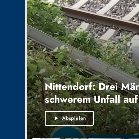
Nittendorf: Drei Mä
schwerem Unfall auf
play_arrow
Abspielen