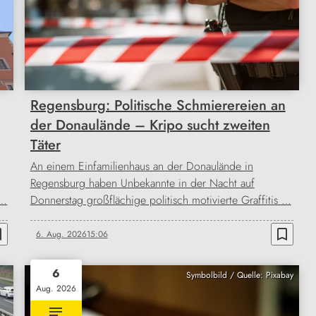
Regensburg: Politische Schmierereien an
der Donaulände – Kripo sucht zweiten
Täter
An einem Einfamilienhaus an der Donaulände in
Regensburg haben Unbekannte in der Nacht auf
 …
Donnerstag großflächige politisch motivierte Graffitis …
order
bookmark_border
6. Aug. 2026
15:06
6
Symbolbild / Quelle: Pixabay
Aug. 2026