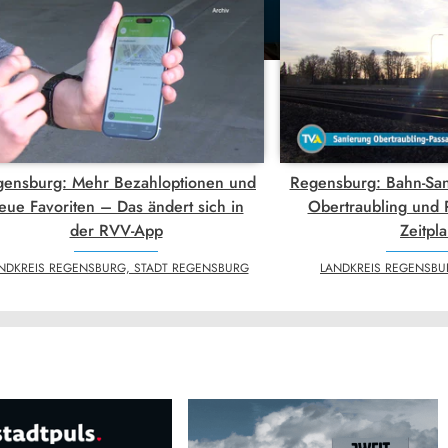
ensburg: Mehr Bezahloptionen und
Regensburg: Bahn-San
eue Favoriten – Das ändert sich in
Obertraubling und P
der RVV-App
Zeitpl
NDKREIS REGENSBURG, STADT REGENSBURG
LANDKREIS REGENSBU