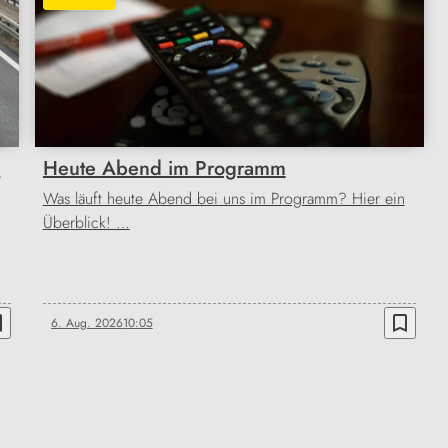
l
Heute Abend im Programm
Was läuft heute Abend bei uns im Programm? Hier ein
Überblick! …
order
bookmark_border
6. Aug. 2026
10:05