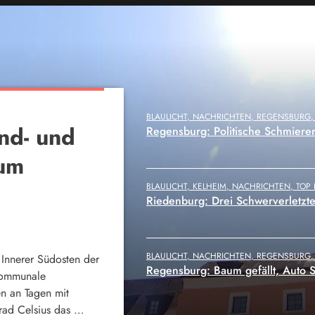
 NEWS
BLAULICHT, KELHEIM, NACHRICHTEN, TOP
ische
Riedenburg: Drei Schwerverletzt
der
po sucht
BLAULICHT, NACHRICHTEN, REGENSBURG
Regensburg: Baum gefällt, Auto Sc
NACHRICHTEN, REGENSBURG, TOP NEWS
lände in Regensburg
Regensburg: Jugend- und Begegn
nerstag großflächige