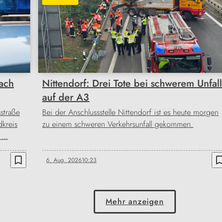
ach
Nittendorf: Drei Tote bei schwerem Unfal
auf der A3
straße
Bei der Anschlussstelle Nittendorf ist es heute morgen
kreis
zu einem schweren Verkehrsunfall gekommen.
n …
bookmark_border
bookmark_b
6. Aug. 2026
10:23
Mehr anzeigen