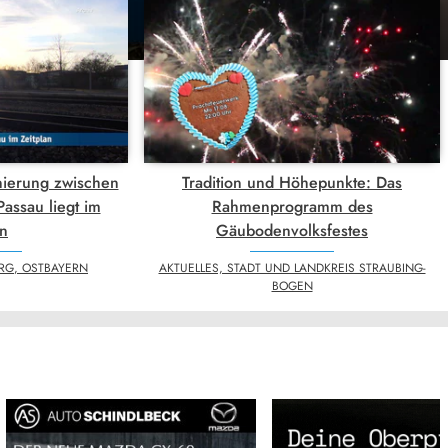
ierung zwischen
Tradition und Höhepunkte: Das
assau liegt im
Rahmenprogramm des
an
Gäubodenvolksfestes
RG, OSTBAYERN
AKTUELLES, STADT UND LANDKREIS STRAUBING-
BOGEN