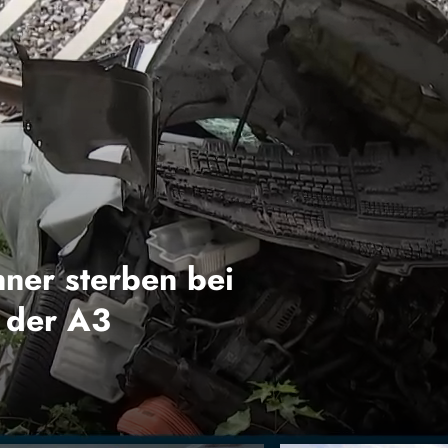
nner sterben bei
 der A3