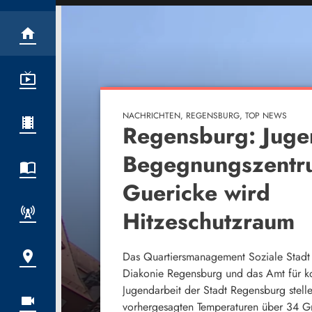
BLAULICHT, NACHRICHTEN, REGENSBURG, TOP
Regensburg: Polit
Schmierereien an 
Donaulände – Kri
zweiten Täter
An einem Einfamilienhaus an der Donau
haben Unbekannte in der Nacht auf Don
politisch motivierte Graffitis angebracht.