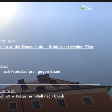
Symbolbild
 NEWS
e nach Frontalaufprall gegen Baum
, TOP NEWS
hrott – Polizei ermittelt nach Crash
ungszentrum Guericke wird Hitzeschutzraum