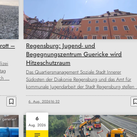
rott –
Regensburg: Jugend- und
Begegnungszentrum Guericke wird
Hitzeschutzraum
izei
tag
Das Quartiersmanagement Soziale Stadt Innerer
uch …
Südosten der Diakonie Regensburg und das Amt für
kommunale Jugendarbeit der Stadt Regensburg stellen
bookmark_border
bookmark_b
6. Aug. 2026
16:32
6
I generiert
Aug. 2026