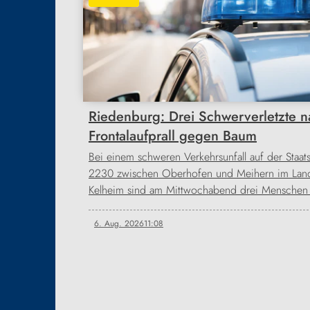
Riedenburg: Drei Schwerverletzte n
Frontalaufprall gegen Baum
Bei einem schweren Verkehrsunfall auf der Staats
2230 zwischen Oberhofen und Meihern im Land
Kelheim sind am Mittwochabend drei Mensche
6. Aug. 2026
11:08