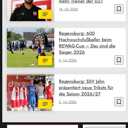
mehr Trainer der U21
bookmark_border
14. Juli 2026
Andreas Nickl
Regensburg: 600
Nachwuchsfußballer beim
REWAG-Cup – Das sind die
Sieger 2026
bookmark_border
6. Juli 2026
Huber / SSV Jahn)
Regensburg: SSV Jahn
präsentiert neue Trikots für
die Saison 2026/27
bookmark_border
2. Juli 2026