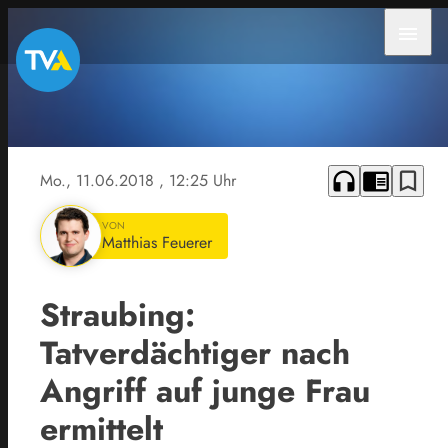
menu
headphones
chrome_reader_mode
bookmark_border
Mo., 11.06.2018
, 12:25 Uhr
VON
Matthias Feuerer
Straubing:
Tatverdächtiger nach
Angriff auf junge Frau
ermittelt