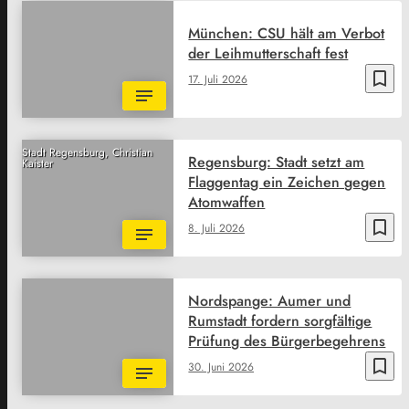
München: CSU hält am Verbot
der Leihmutterschaft fest
bookmark_border
17. Juli 2026
Stadt Regensburg, Christian
Regensburg: Stadt setzt am
Kaister
Flaggentag ein Zeichen gegen
Atomwaffen
bookmark_border
8. Juli 2026
Nordspange: Aumer und
Rumstadt fordern sorgfältige
Prüfung des Bürgerbegehrens
bookmark_border
30. Juni 2026