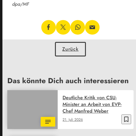
dpa/MF
Zurück
Das könnte Dich auch interessieren
Deutliche Kritik von CSU-
Minister an Arbeit von EVP-
Chef Manfred Weber
bookmark_border
21. Juli 2026