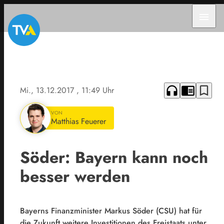
menu
headphones
chrome_reader_mode
bookmark_border
Mi., 13.12.2017
, 11:49 Uhr
VON
Matthias Feuerer
Söder: Bayern kann noch
besser werden
Bayerns Finanzminister Markus Söder (CSU) hat für
die Zukunft weitere Investitionen des Freistaats unter