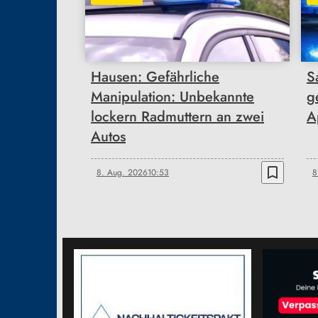
Hausen: Gefährliche
S
Manipulation: Unbekannte
g
lockern Radmuttern an zwei
A
Autos
bookmark_border
8. Aug. 2026
10:53
8