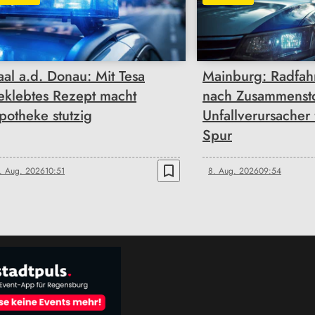
aal a.d. Donau: Mit Tesa
Mainburg: Radfahr
eklebtes Rezept macht
nach Zusammenst
potheke stutzig
Unfallverursacher 
Spur
bookmark_border
. Aug. 2026
10:51
8. Aug. 2026
09:54