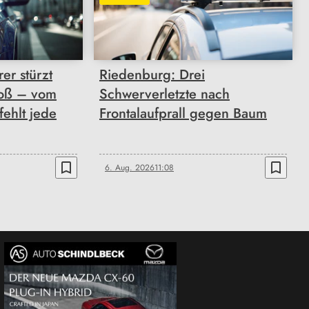
er stürzt
Riedenburg: Drei
oß – vom
Schwerverletzte nach
fehlt jede
Frontalaufprall gegen Baum
bookmark_border
bookmark_border
6. Aug. 2026
11:08