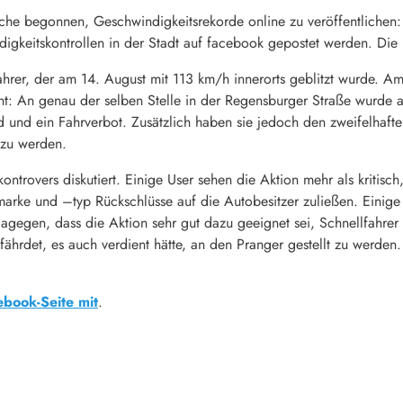
he begonnen, Geschwindigkeitsrekorde online zu veröffentlichen: 
gkeitskontrollen in der Stadt auf facebook gepostet werden. Die 
rer, der am 14. August mit 113 km/h innerorts geblitzt wurde. A
ht: An genau der selben Stelle in der Regensburger Straße wurde
ld und ein Fahrverbot. Zusätzlich haben sie jedoch den zweifelhaf
 zu werden.
ontrovers diskutiert. Einige User sehen die Aktion mehr als kritisc
marke und –typ Rückschlüsse auf die Autobesitzer zuließen. Einig
n dagegen, dass die Aktion sehr gut dazu geeignet sei, Schnellfahr
fährdet, es auch verdient hätte, an den Pranger gestellt zu werden
ebook-Seite mit
.