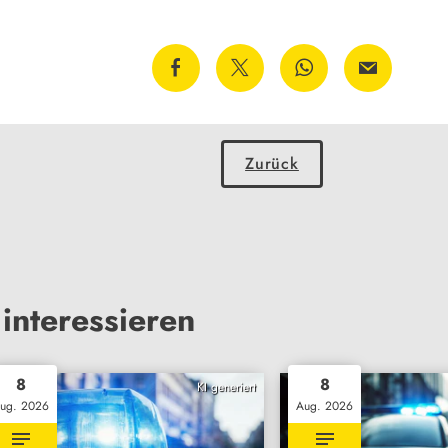
Zurück
interessieren
8
8
KI generiert
ug. 2026
Aug. 2026