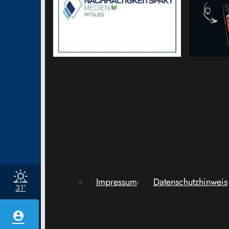
Impressum
Datenschutzhinweis
31°
account_circle