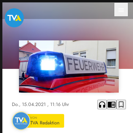
menu
headphones
chrome_reader_mode
bookmark_border
Do., 15.04.2021
, 11:16 Uhr
VON
TVA Redaktion