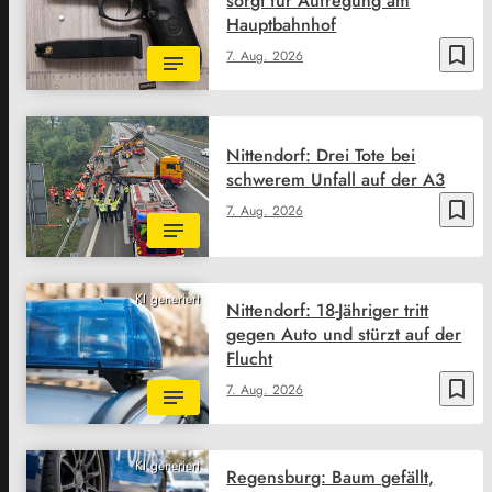
sorgt für Aufregung am
Hauptbahnhof
bookmark_border
7. Aug. 2026
Nittendorf: Drei Tote bei
schwerem Unfall auf der A3
bookmark_border
7. Aug. 2026
KI generiert
Nittendorf: 18-Jähriger tritt
gegen Auto und stürzt auf der
Flucht
bookmark_border
7. Aug. 2026
KI generiert
Regensburg: Baum gefällt,