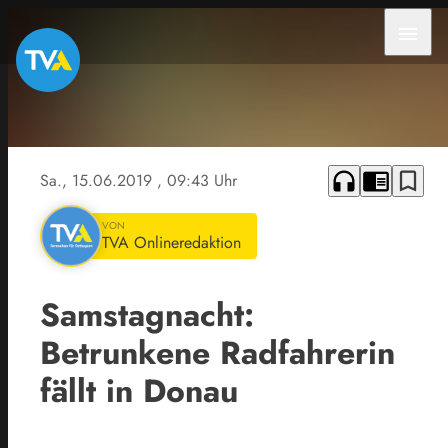
menu
headphones
chrome_reader_mode
bookmark_border
Sa., 15.06.2019
, 09:43 Uhr
VON
TVA Onlineredaktion
Samstagnacht:
Betrunkene Radfahrerin
fällt in Donau