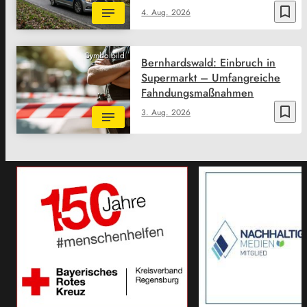
bookmark_border
4. Aug. 2026
Symbolbild
Bernhardswald: Einbruch in
Supermarkt – Umfangreiche
Fahndungsmaßnahmen
bookmark_border
3. Aug. 2026