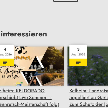
interessieren
4
3
ug. 2026
Aug. 2026
elheim: KELDORADO
Kelheim: Landrats
erschiebt Live-Sommer –
appelliert an Gart
ennrutsch-Meisterschaft folgt
zum Schutz der Ig