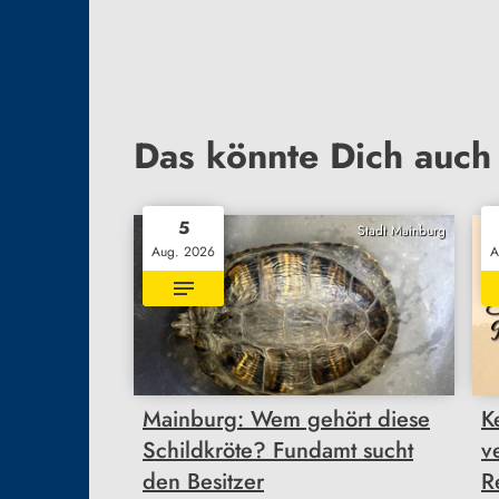
Das könnte Dich auch 
5
Stadt Mainburg
Aug. 2026
A
Mainburg: Wem gehört diese
K
Schildkröte? Fundamt sucht
v
den Besitzer
R