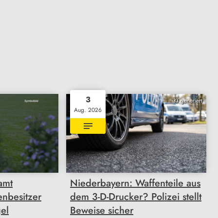
3
KI generiert
Aug. 2026
amt
Niederbayern: Waffenteile aus
enbesitzer
dem 3-D-Drucker? Polizei stellt
el
Beweise sicher