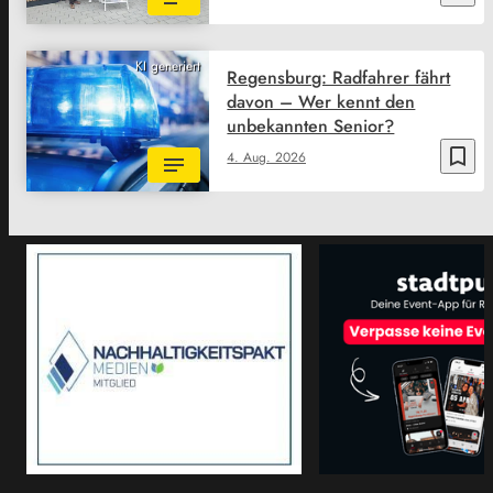
KI generiert
Regensburg: Radfahrer fährt
davon – Wer kennt den
unbekannten Senior?
bookmark_border
4. Aug. 2026