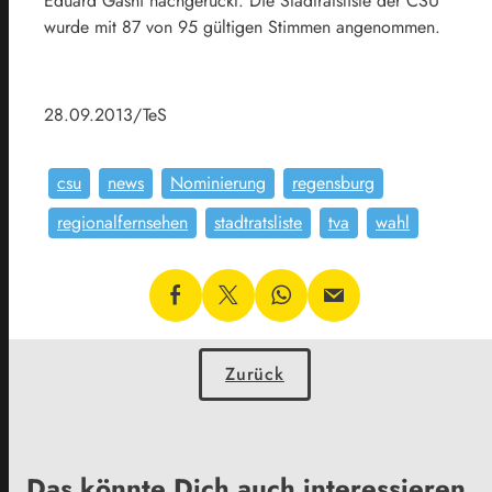
Eduard Gashi nachgerückt. Die Stadtratsliste der CSU
wurde mit 87 von 95 gültigen Stimmen angenommen.
28.09.2013/TeS
csu
news
Nominierung
regensburg
regionalfernsehen
stadtratsliste
tva
wahl
Zurück
Das könnte Dich auch interessieren