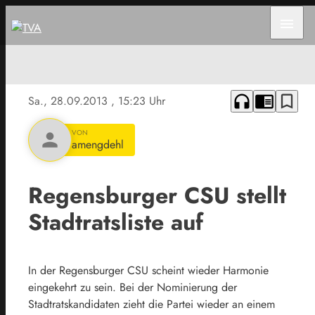
menu
headphones
chrome_reader_mode
bookmark_border
Sa., 28.09.2013
, 15:23 Uhr
VON
person
amengdehl
Regensburger CSU stellt
Stadtratsliste auf
In der Regensburger CSU scheint wieder Harmonie
eingekehrt zu sein. Bei der Nominierung der
Stadtratskandidaten zieht die Partei wieder an einem