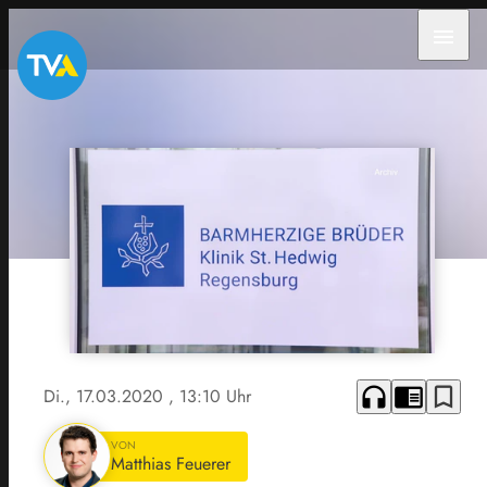
menu
headphones
chrome_reader_mode
bookmark_border
Di., 17.03.2020
, 13:10 Uhr
VON
Matthias Feuerer