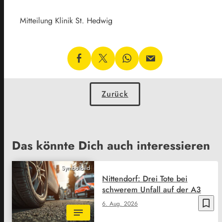
Mitteilung Klinik St. Hedwig
Zurück
Das könnte Dich auch interessieren
Symbolbild
Nittendorf: Drei Tote bei
schwerem Unfall auf der A3
bookmark_border
6. Aug. 2026