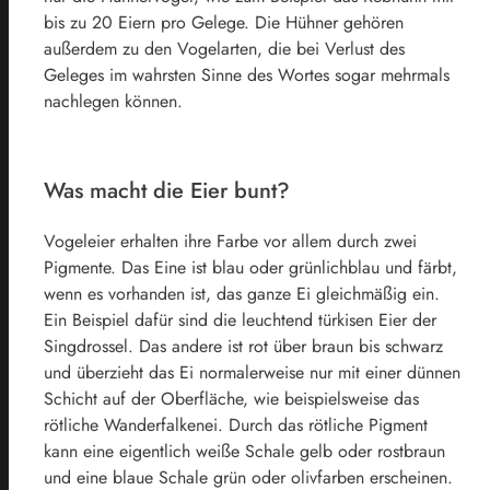
bis zu 20 Eiern pro Gelege. Die Hühner gehören
außerdem zu den Vogelarten, die bei Verlust des
Geleges im wahrsten Sinne des Wortes sogar mehrmals
nachlegen können.
Was macht die Eier bunt?
Vogeleier erhalten ihre Farbe vor allem durch zwei
Pigmente. Das Eine ist blau oder grünlichblau und färbt,
wenn es vorhanden ist, das ganze Ei gleichmäßig ein.
Ein Beispiel dafür sind die leuchtend türkisen Eier der
Singdrossel. Das andere ist rot über braun bis schwarz
und überzieht das Ei normalerweise nur mit einer dünnen
Schicht auf der Oberfläche, wie beispielsweise das
rötliche Wanderfalkenei. Durch das rötliche Pigment
kann eine eigentlich weiße Schale gelb oder rostbraun
und eine blaue Schale grün oder olivfarben erscheinen.