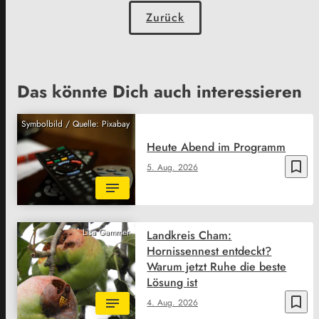
Zurück
Das könnte Dich auch interessieren
Symbolbild / Quelle: Pixabay
Heute Abend im Programm
bookmark_border
5. Aug. 2026
Lisa Gammer
Landkreis Cham:
Hornissennest entdeckt?
Warum jetzt Ruhe die beste
Lösung ist
bookmark_border
4. Aug. 2026