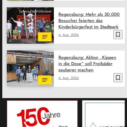
Tamara Deml-Glöckner
Regensburg: Mehr als 30.000
Besucher feierten das
Kinderbürgerfest im Stadtpark
bookmark_border
4. Aug. 2026
Cornelia Wabra
Regensburg: Aktion „Kippen
in die Dose“ soll Freibäder
sauberer machen
bookmark_border
4. Aug. 2026