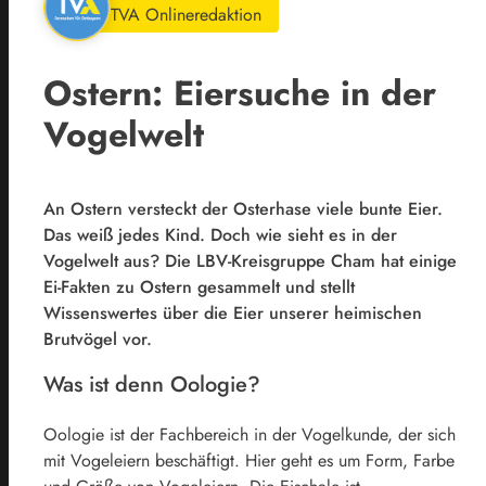
TVA Onlineredaktion
Ostern: Eiersuche in der
Vogelwelt
An Ostern versteckt der Osterhase viele bunte Eier.
Das weiß jedes Kind. Doch wie sieht es in der
Vogelwelt aus? Die LBV-Kreisgruppe Cham hat einige
Ei-Fakten zu Ostern gesammelt und stellt
Wissenswertes über die Eier unserer heimischen
Brutvögel vor.
Was ist denn Oologie?
Oologie ist der Fachbereich in der Vogelkunde, der sich
mit Vogeleiern beschäftigt. Hier geht es um Form, Farbe