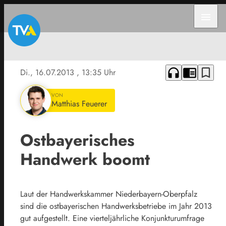
menu
headphones
chrome_reader_mode
bookmark_border
Di., 16.07.2013
, 13:35 Uhr
VON
Matthias Feuerer
Ostbayerisches
Handwerk boomt
Laut der Handwerkskammer Niederbayern-Oberpfalz
sind die ostbayerischen Handwerksbetriebe im Jahr 2013
gut aufgestellt. Eine vierteljährliche Konjunkturumfrage