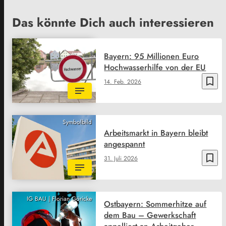
Das könnte Dich auch interessieren
Bayern: 95 Millionen Euro
Hochwasserhilfe von der EU
bookmark_border
14. Feb. 2026
Symbolbild
Arbeitsmarkt in Bayern bleibt
angespannt
bookmark_border
31. Juli 2026
IG BAU | Florian Göricke
Ostbayern: Sommerhitze auf
dem Bau – Gewerkschaft