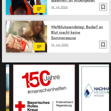
appelliert an Arbeitgeber
bookmark_border
14. Juli 2026
Weltblutspendetag: Bedarf an
Blut macht keine
Sommerpause
bookmark_border
14. Juni 2026