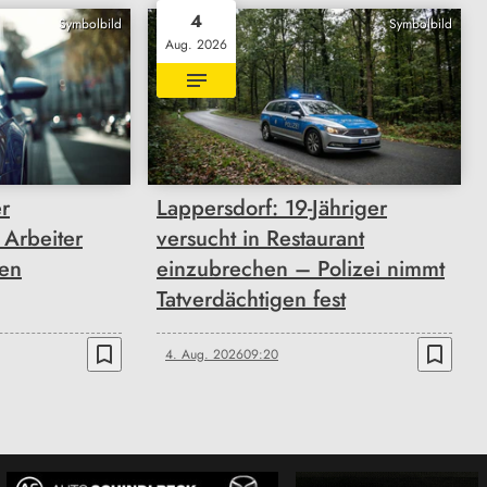
4
Symbolbild
Symbolbild
Aug. 2026
r
Lappersdorf: 19-Jähriger
 Arbeiter
versucht in Restaurant
en
einzubrechen – Polizei nimmt
Tatverdächtigen fest
bookmark_border
bookmark_border
4. Aug. 2026
09:20