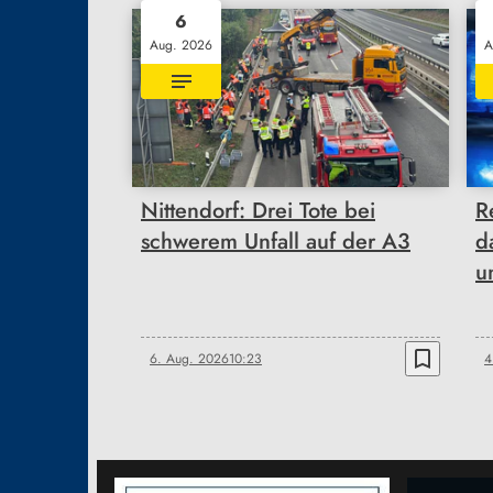
6
Aug. 2026
A
Nittendorf: Drei Tote bei
R
schwerem Unfall auf der A3
d
u
bookmark_border
6. Aug. 2026
10:23
4