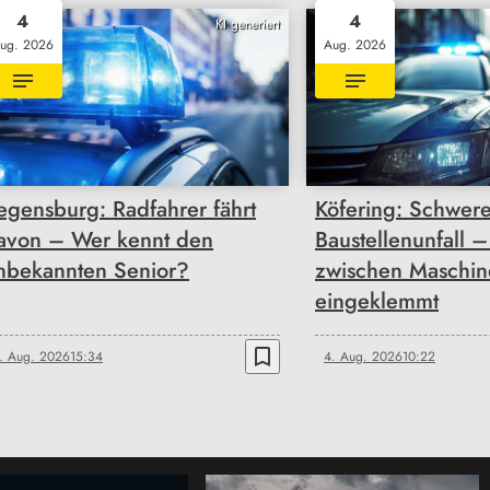
4
4
KI generiert
ug. 2026
Aug. 2026
egensburg: Radfahrer fährt
Köfering: Schwere
avon – Wer kennt den
Baustellenunfall –
nbekannten Senior?
zwischen Maschin
eingeklemmt
bookmark_border
. Aug. 2026
15:34
4. Aug. 2026
10:22