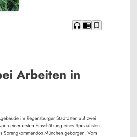
headphones
chrome_reader_mode
bookmark_border
ei Arbeiten in
sgebäude im Regensburger Stadtosten auf zwei
ach einer ersten Einschätzung eines Spezialisten
n des Sprengkommandos München geborgen. Vom