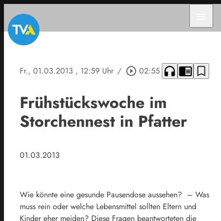
menu
headphones
chrome_reader_mode
bookmark_border
Fr., 01.03.2013
, 12:59 Uhr
/
play_circle_outline
02:55
Frühstückswoche im
Storchennest in Pfatter
01.03.2013
Wie könnte eine gesunde Pausendose aussehen? – Was
muss rein oder welche Lebensmittel sollten Eltern und
Kinder eher meiden? Diese Fragen beantworteten die