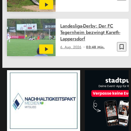
Landesliga-Derby: Der FC
Tegernheim bezwingt Kareth-
Lappersdorf
bookmark_border
6. Aug. 2026
03:48 Min.