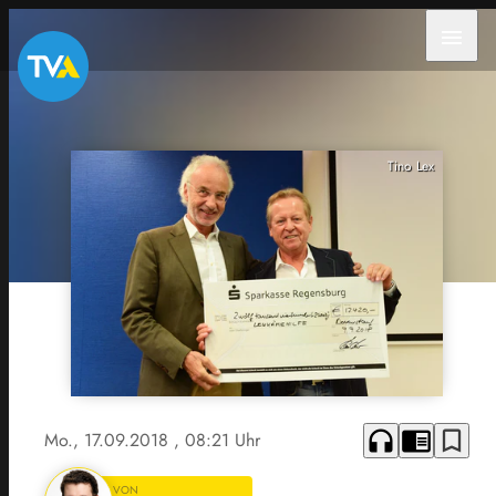
menu
Tino Lex
headphones
chrome_reader_mode
bookmark_border
Mo., 17.09.2018
, 08:21 Uhr
VON