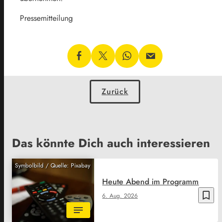
Pressemitteilung
Zurück
Das könnte Dich auch interessieren
Symbolbild / Quelle: Pixabay
Heute Abend im Programm
bookmark_border
6. Aug. 2026