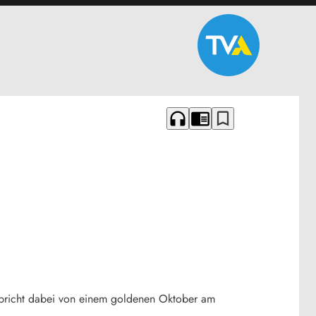
headphones
chrome_reader_mode
bookmark_border
e spricht dabei von einem goldenen Oktober am