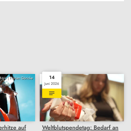
14
BAU | Florian Göricke
Juni 2026
rhitze auf
Weltblutspendetag: Bedarf an