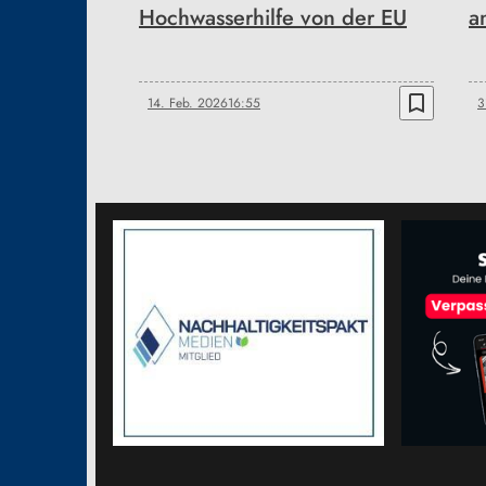
Hochwasserhilfe von der EU
a
bookmark_border
14. Feb. 2026
16:55
3