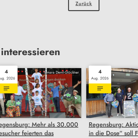
Zurück
interessieren
4
4
Tamara Deml-Glöckner
ug. 2026
Aug. 2026
egensburg: Mehr als 30.000
Regensburg: Akti
esucher feierten das
in die Dose“ soll 