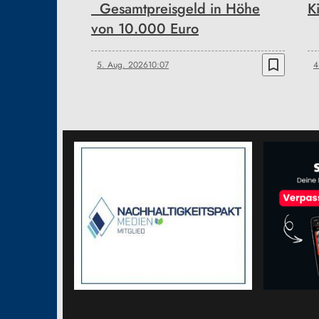
Gesamtpreisgeld in Höhe
K
von 10.000 Euro
bookmark_border
5. Aug. 2026
10:07
4