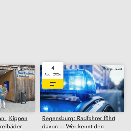
4
Cornelia Wabra
KI generiert
Aug. 2026
on „Kippen
Regensburg: Radfahrer fährt
Freibäder
davon – Wer kennt den