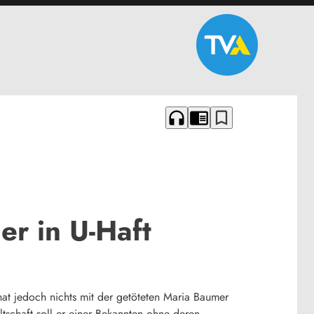
headphones
chrome_reader_mode
bookmark_border
er in U-Haft
hat jedoch nichts mit der getöteten Maria Baumer
tschaft soll er einer Bekannten ohne deren