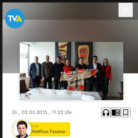
menu
headphones
chrome_reader_mode
bookmark_border
Di., 03.03.2015
, 11:22 Uhr
VON
Matthias Feuerer