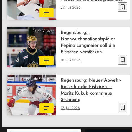
bookmark_border
27. Juli 2026
Ralph Villaver
Regensburg:
Nachwuchsnationalspieler
Pepino Langmeier soll die
Eisbären verstärken
bookmark_border
18. Juli 2026
Melanie Feldmeier
Regensburg: Neuer Abwehr-
Riese für die Eisbären –
Moritz Kukuk kommt aus
Straubing
bookmark_border
17. Juli 2026