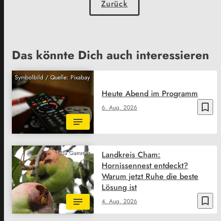
Zurück
Das könnte Dich auch interessieren
Symbolbild / Quelle: Pixabay
Heute Abend im Programm
bookmark_border
6. Aug. 2026
Lisa Gammer
Landkreis Cham:
Hornissennest entdeckt?
Warum jetzt Ruhe die beste
Lösung ist
bookmark_border
4. Aug. 2026