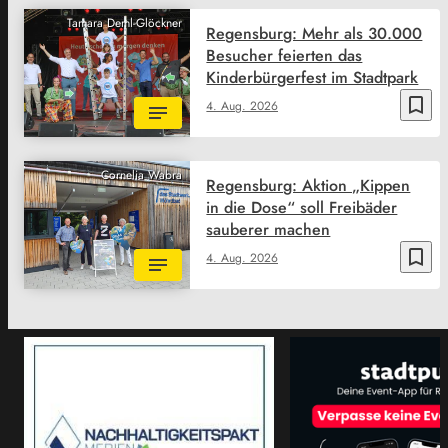
Tamara Deml-Glöckner
Regensburg: Mehr als 30.000
Besucher feierten das
Kinderbürgerfest im Stadtpark
bookmark_border
4. Aug. 2026
Cornelia Wabra
Regensburg: Aktion „Kippen
in die Dose“ soll Freibäder
sauberer machen
bookmark_border
4. Aug. 2026