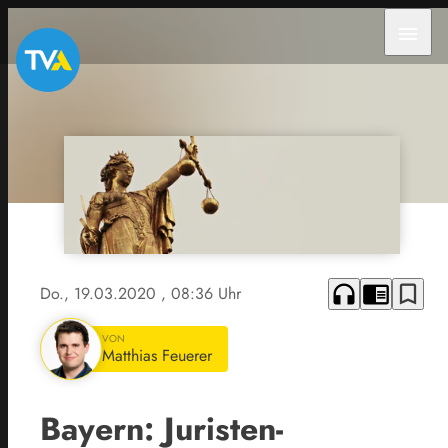
menu
headphones
chrome_reader_mode
bookmark_border
Do., 19.03.2020
, 08:36 Uhr
VON
Matthias Feuerer
Bayern: Juristen-