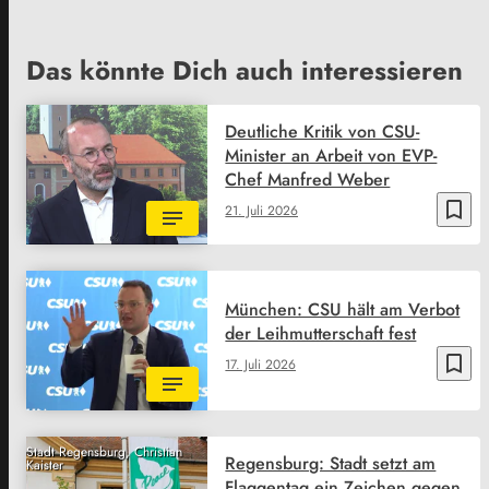
Das könnte Dich auch interessieren
Deutliche Kritik von CSU-
Minister an Arbeit von EVP-
Chef Manfred Weber
bookmark_border
21. Juli 2026
München: CSU hält am Verbot
der Leihmutterschaft fest
bookmark_border
17. Juli 2026
Stadt Regensburg, Christian
Regensburg: Stadt setzt am
Kaister
Flaggentag ein Zeichen gegen