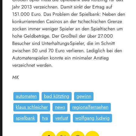
Jahr 2013 verzeichnen. Damit sinkt der Ertrag auf
151.000 Euro. Das Problem der Spielbank: Neben den
konkurrierenden Casinos an der tschechischen Grenze
zocken immer weniger Spieler an den Spieltischen um
hohe Geldbeträge. Der Großteil der über 27.000
Besucher sind Unterhaltungs-Spieler, die im Schnitt
zwischen 50 und 70 Euro verlieren. Lediglich bei den
Automatenspielen konnte ein minimaler Anstieg
verzeichnet werden.
MK
automaten
bad kötzting
gewinn
klaus schleicher
news
regionalfernsehen
spielbank
tva
verlust
wolfgang ludwig