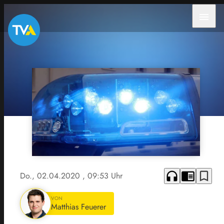
menu
headphones
chrome_reader_mode
bookmark_border
Do., 02.04.2020
, 09:53 Uhr
VON
Matthias Feuerer