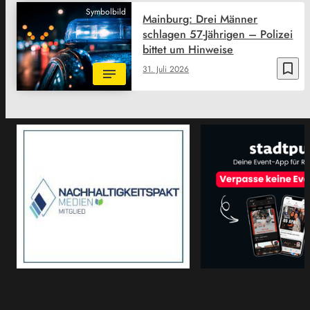
Symbolbild
Mainburg: Drei Männer
schlagen 57-Jährigen – Polizei
bittet um Hinweise
bookmark_border
31. Juli 2026