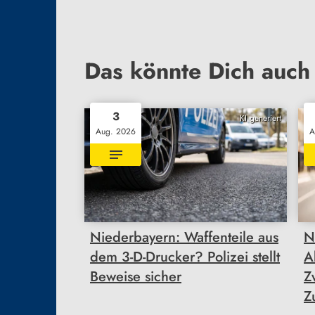
Das könnte Dich auch 
3
KI generiert
Aug. 2026
A
Niederbayern: Waffenteile aus
N
dem 3-D-Drucker? Polizei stellt
A
Beweise sicher
Z
Z