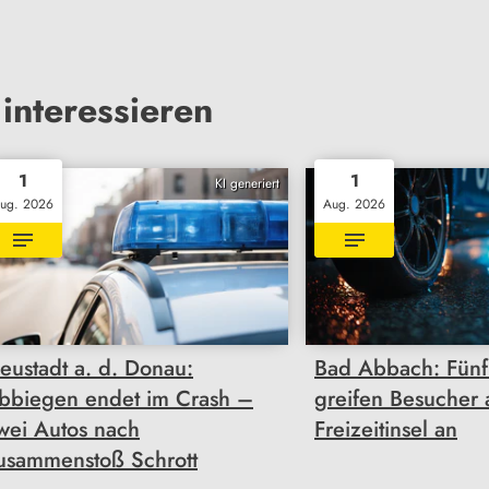
interessieren
1
1
KI generiert
ug. 2026
Aug. 2026
eustadt a. d. Donau:
Bad Abbach: Fünf
bbiegen endet im Crash –
greifen Besucher 
wei Autos nach
Freizeitinsel an
usammenstoß Schrott