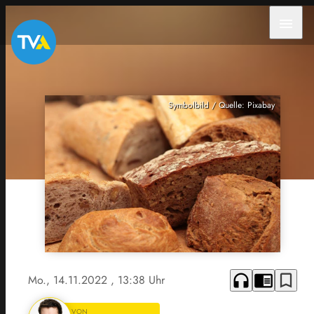
menu
Symbolbild / Quelle: Pixabay
headphones
chrome_reader_mode
bookmark_border
Mo., 14.11.2022
, 13:38 Uhr
VON