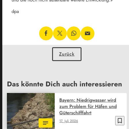
dpa
Zurück
Das könnte Dich auch interessieren
Bayern: Niedrigwasser wird
zum Problem für Häfen und
Güterschifffahrt
bookmark_border
17. Juli 2026