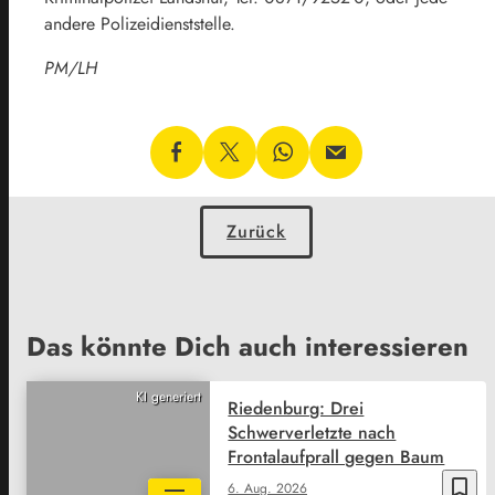
andere Polizeidienststelle.
PM/LH
Zurück
Das könnte Dich auch interessieren
KI generiert
Riedenburg: Drei
Schwerverletzte nach
Frontalaufprall gegen Baum
bookmark_border
6. Aug. 2026