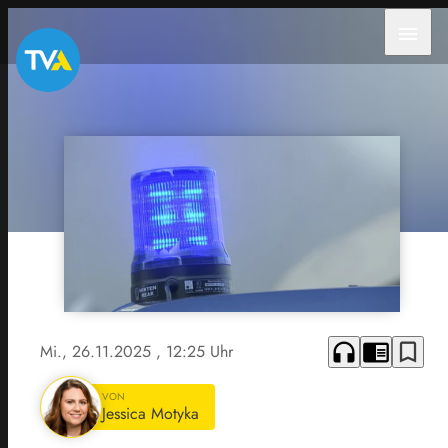
menu
headphones
chrome_reader_mode
bookmark_border
Mi., 26.11.2025
, 12:25 Uhr
VON
Jessica Motyka