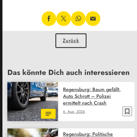
Zurück
Das könnte Dich auch interessieren
KI generiert
Regensburg: Baum gefällt,
Auto Schrott – Polizei
ermittelt nach Crash
bookmark_border
6. Aug. 2026
Symbolbild
Regensburg: Politische