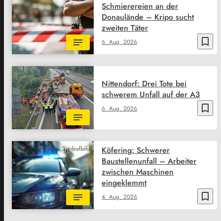
Schmierereien an der
Donaulände – Kripo sucht
zweiten Täter
bookmark_border
6. Aug. 2026
Nittendorf: Drei Tote bei
schwerem Unfall auf der A3
bookmark_border
6. Aug. 2026
Symbolbild
Köfering: Schwerer
Baustellenunfall – Arbeiter
zwischen Maschinen
eingeklemmt
bookmark_border
4. Aug. 2026