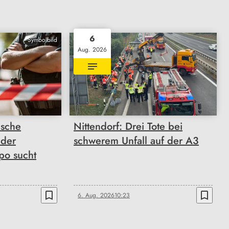
6
Symbolbild
Aug. 2026
ische
Nittendorf: Drei Tote bei
 der
schwerem Unfall auf der A3
po sucht
bookmark_border
bookmark_border
6. Aug. 2026
10:23