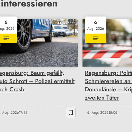
interessieren
6
6
KI generiert
ug. 2026
Aug. 2026
egensburg: Baum gefällt,
Regensburg: Polit
uto Schrott – Polizei ermittelt
Schmierereien an
ach Crash
Donaulände – Kri
zweiten Täter
bookmark_border
. Aug. 2026
17:45
6. Aug. 2026
15:06