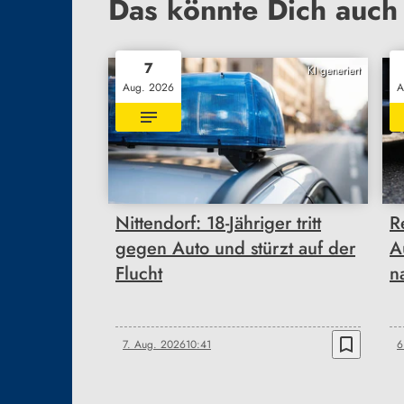
Das könnte Dich auch 
7
KI generiert
Aug. 2026
A
Nittendorf: 18-Jähriger tritt
R
gegen Auto und stürzt auf der
A
Flucht
n
bookmark_border
7. Aug. 2026
10:41
6