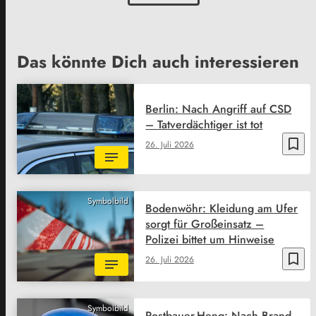
Das könnte Dich auch interessieren
Berlin: Nach Angriff auf CSD
– Tatverdächtiger ist tot
bookmark_border
26. Juli 2026
Symbolbild
Bodenwöhr: Kleidung am Ufer
sorgt für Großeinsatz –
Polizei bittet um Hinweise
bookmark_border
26. Juli 2026
Symbolbild
Postbauer-Heng: Nach Brand