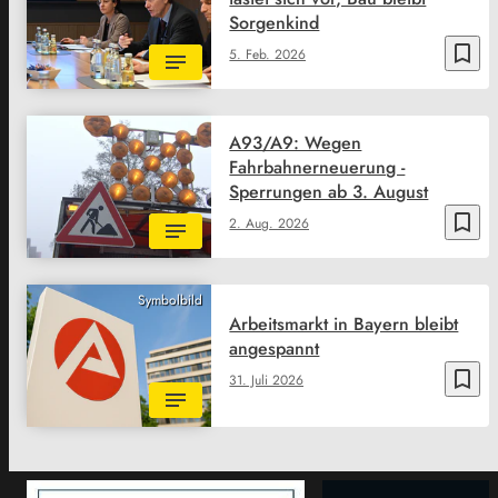
Sorgenkind
bookmark_border
5. Feb. 2026
A93/A9: Wegen
Fahrbahnerneuerung -
Sperrungen ab 3. August
bookmark_border
2. Aug. 2026
Symbolbild
Arbeitsmarkt in Bayern bleibt
angespannt
bookmark_border
31. Juli 2026