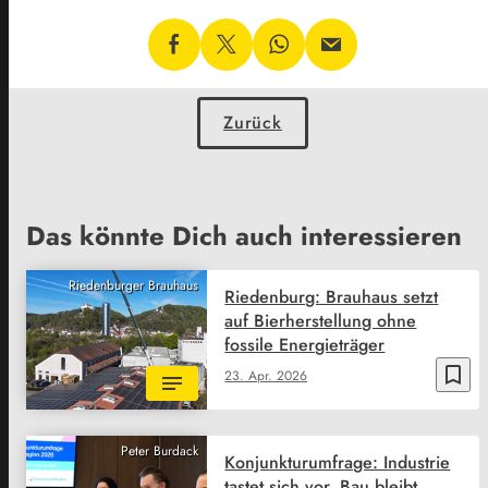
Zurück
Das könnte Dich auch interessieren
Riedenburger Brauhaus
Riedenburg: Brauhaus setzt
auf Bierherstellung ohne
fossile Energieträger
bookmark_border
23. Apr. 2026
Peter Burdack
Konjunkturumfrage: Industrie
tastet sich vor, Bau bleibt