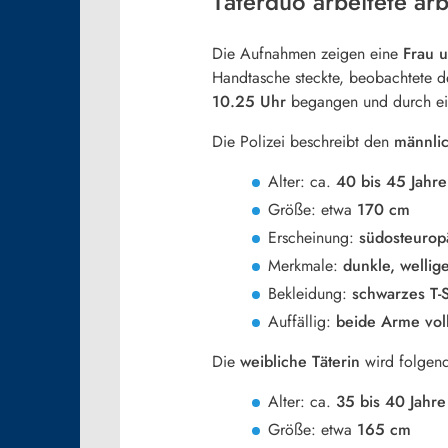
Täterduo arbeitete arbe
Die Aufnahmen zeigen eine
Frau 
Handtasche steckte, beobachtete d
10.25 Uhr
begangen und durch e
Die Polizei beschreibt den
männlic
Alter: ca.
40 bis 45 Jahre
Größe: etwa
170 cm
Erscheinung:
südosteurop
Merkmale:
dunkle, wellig
Bekleidung:
schwarzes T-S
Auffällig:
beide Arme voll
Die
weibliche Täterin
wird folgen
Alter: ca.
35 bis 40 Jahre
Größe: etwa
165 cm