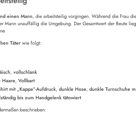
itsteilig
und einen Mann
, die arbeitsteilig vorgingen. Während die Frau d
er Mann unauffällig die Umgebung. Der Gesamtwert der Beute lie
ine
hen Täter
wie folgt:
äisch
,
vollschlank
e Haare
,
Vollbart
hirt mit „Kappa“-Aufdruck
,
dunkle Hose
,
dunkle Turnschuhe m
ständig bis zum Handgelenk tätowiert
dermaßen beschrieben: