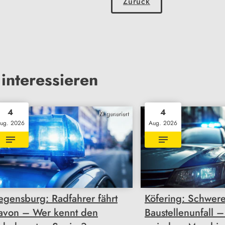
Zurück
interessieren
4
4
KI generiert
ug. 2026
Aug. 2026
egensburg: Radfahrer fährt
Köfering: Schwere
avon – Wer kennt den
Baustellenunfall –