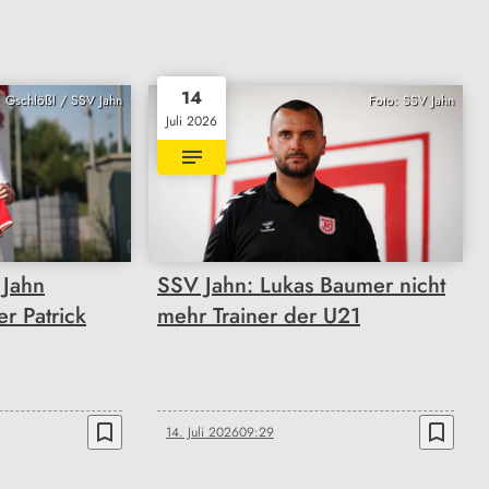
14
Gschlößl / SSV Jahn
Foto: SSV Jahn
Juli 2026
 Jahn
SSV Jahn: Lukas Baumer nicht
er Patrick
mehr Trainer der U21
bookmark_border
bookmark_border
14. Juli 2026
09:29