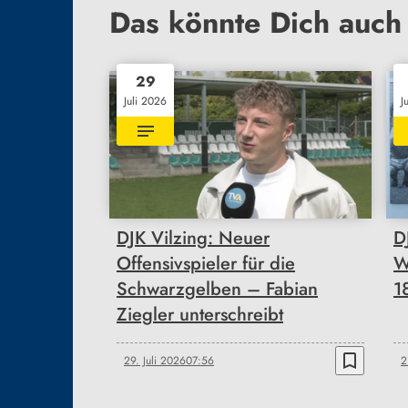
Das könnte Dich auch 
29
Juli 2026
J
DJK Vilzing: Neuer
D
Offensivspieler für die
W
Schwarzgelben – Fabian
1
Ziegler unterschreibt
bookmark_border
29. Juli 2026
07:56
2