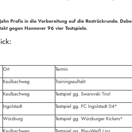
Jahn Profis in die Vorbereitung auf die Restrückrunde. Da
takt gegen Hannover 96 vier Testspiele.
ick:
Ort
Termin
Kaulbachweg
Trainingsauftakt
Kaulbachweg
Testspiel gg. Swarovski Tirol
Ingolstadt
Testspiel gg. FC Ingolstadt 04*
Würzburg
Testspiel gg. Würzburger Kickers*
Kaulbachweg
Testspiel gg. Blau-Weiß Linz