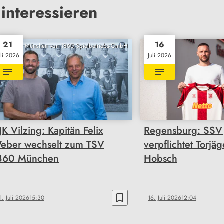
interessieren
21
16
TSV München von 1860 Spielbetriebs-GmbH
uli 2026
Juli 2026
JK Vilzing: Kapitän Felix
Regensburg: SSV
eber wechselt zum TSV
verpflichtet Torjäg
860 München
Hobsch
bookmark_border
1. Juli 2026
15:30
16. Juli 2026
12:04