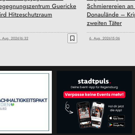
egegnungszentrum Guericke
Schmierereien an
ird Hitzeschutzraum
Donaulände – Kri
zweiten Täter
bookmark_border
. Aug. 2026
16:32
6. Aug. 2026
15:06