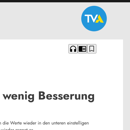
headphones
chrome_reader_mode
bookmark_border
 wenig Besserung
 die Werte wieder in den unteren einstelligen
r wieder regnet es.