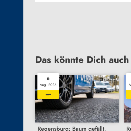
Das könnte Dich auch 
6
KI generiert
Aug. 2026
A
Regensburg: Baum gefällt,
R