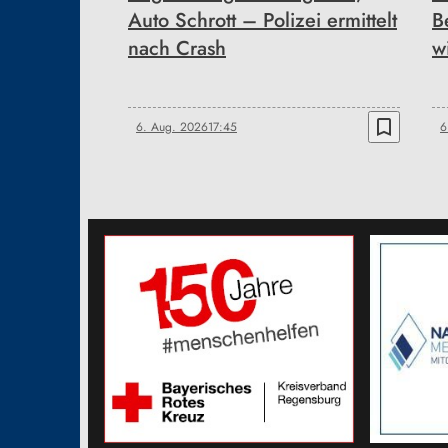
Auto Schrott – Polizei ermittelt
B
nach Crash
w
bookmark_border
6. Aug. 2026
17:45
6