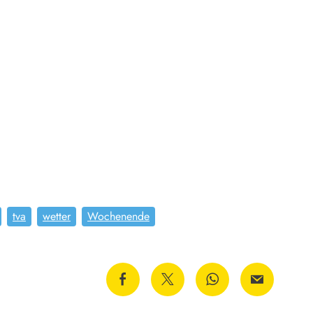
tva
wetter
Wochenende