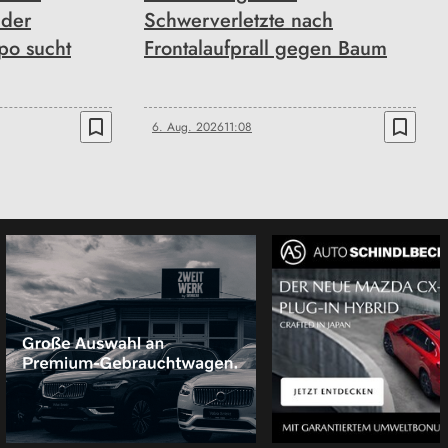
 der
Schwerverletzte nach
po sucht
Frontalaufprall gegen Baum
bookmark_border
bookmark_border
6. Aug. 2026
11:08