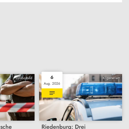
6
Symbolbild
KI generiert
Aug. 2026
ische
Riedenburg: Drei