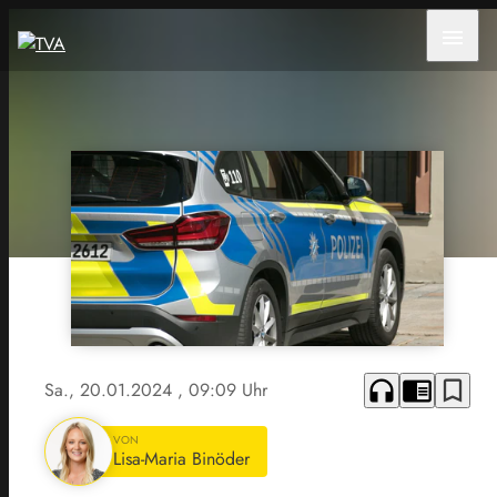
menu
headphones
chrome_reader_mode
bookmark_border
Sa., 20.01.2024
, 09:09 Uhr
VON
Lisa-Maria Binöder