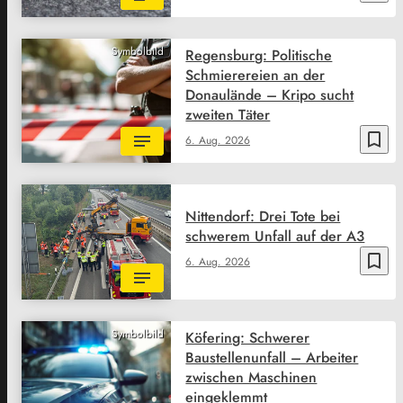
Symbolbild
Regensburg: Politische
Schmierereien an der
Donaulände – Kripo sucht
zweiten Täter
bookmark_border
6. Aug. 2026
Nittendorf: Drei Tote bei
schwerem Unfall auf der A3
bookmark_border
6. Aug. 2026
Symbolbild
Köfering: Schwerer
Baustellenunfall – Arbeiter
zwischen Maschinen
eingeklemmt