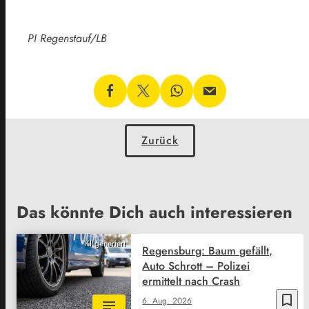
PI Regenstauf/LB
Zurück
Das könnte Dich auch interessieren
KI generiert
Regensburg: Baum gefällt,
Auto Schrott – Polizei
ermittelt nach Crash
bookmark_border
6. Aug. 2026