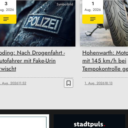
3
1
Symbolbild
ug. 2026
Aug. 2026
oding: Nach Drogenfahrt -
Hohenwarth: Moto
utofahrer mit Fake-Urin
mit 145 km/h bei
rwischt
Tempokontrolle ge
bookmark_border
. Aug. 2026
11:52
1. Aug. 2026
18:13