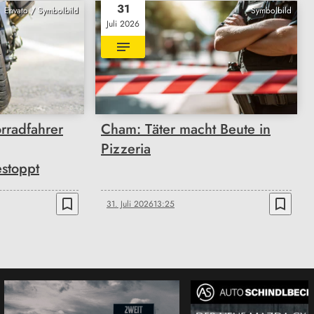
31
Envato / Symbolbild
Symbolbild
Juli 2026
rradfahrer
Cham: Täter macht Beute in
Pizzeria
stoppt
bookmark_border
bookmark_border
31. Juli 2026
13:25