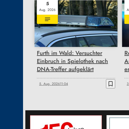
5
Aug. 2026
A
Furth im Wald: Versuchter
R
Einbruch in Spielothek nach
A
DNA-Treffer aufgeklärt
e
bookmark_border
5. Aug. 2026
11:04
3