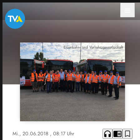
menu
Eisenbahn- und Verkehrsgewerkschaft
headphones
chrome_reader_mode
bookmark_border
Mi., 20.06.2018
, 08:17 Uhr