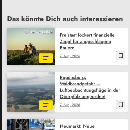
Das könnte Dich auch interessieren
Envato Symbolbild
Freistaat lockert finanzielle
Zügel für angeschlagene
Bauern
bookmark_border
7. Aug. 2026
Regensburg:
Waldbrandgefahr –
Luftbeobachtungsflüge in der
Oberpfalz angeordnet
bookmark_border
7. Aug. 2026
KI generiert
Neumarkt: Neue