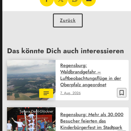
Zurück
Das könnte Dich auch interessieren
Regensburg:
Waldbrandgefahr –
Luftbeobachtungsflüge in der
Oberpfalz angeordnet
bookmark_border
7. Aug. 2026
Tamara Deml-Glöckner
Regensburg: Mehr als 30.000
Besucher feierten das
Kinderbürgerfest im Stadtpark