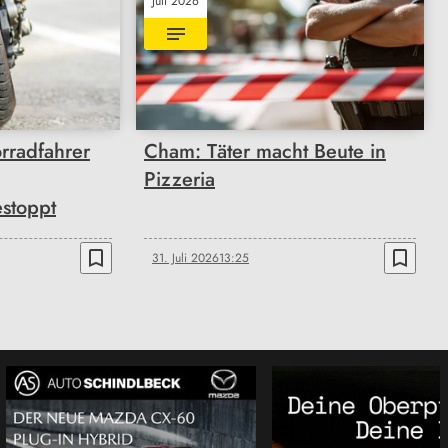
Juli 2026
rradfahrer
Cham: Täter macht Beute in
Pizzeria
stoppt
bookmark_border
bookmark_border
31. Juli 2026
13:25