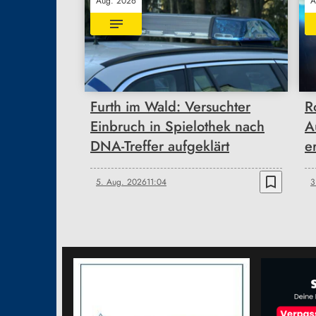
Aug. 2026
A
Furth im Wald: Versuchter
R
Einbruch in Spielothek nach
A
DNA-Treffer aufgeklärt
e
bookmark_border
5. Aug. 2026
11:04
3