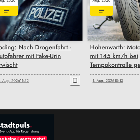
ug. 2026
Aug. 2026
oding: Nach Drogenfahrt -
Hohenwarth: Moto
utofahrer mit Fake-Urin
mit 145 km/h bei
rwischt
Tempokontrolle ge
bookmark_border
. Aug. 2026
11:52
1. Aug. 2026
18:13