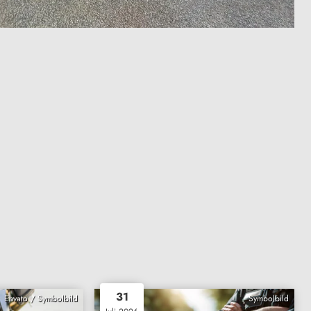
31
Envato / Symbolbild
Symbolbild