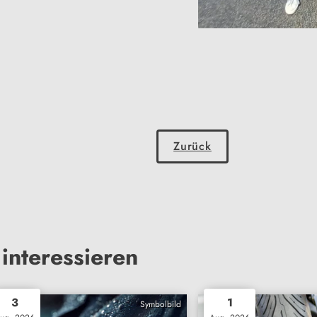
Zurück
interessieren
3
1
Symbolbild