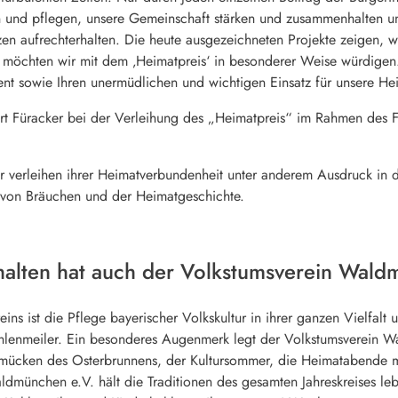
 und pflegen, unsere Gemeinschaft stärken und zusammenhalten un
n aufrechterhalten. Die heute ausgezeichneten Projekte zeigen, w
öchten wir mit dem ‚Heimatpreis‘ in besonderer Weise würdigen. Ei
t sowie Ihren unermüdlichen und wichtigen Einsatz für unsere He
bert Füracker bei der Verleihung des „Heimatpreis“ im Rahmen de
er verleihen ihrer Heimatverbundenheit unter anderem Ausdruck in 
 von Bräuchen und der Heimatgeschichte.
halten hat auch der Volkstumsverein Wald
ns ist die Pflege bayerischer Volkskultur in ihrer ganzen Vielfalt 
hlenmeiler. Ein besonderes Augenmerk legt der Volkstumsverein 
cken des Osterbrunnens, der Kultursommer, die Heimatabende mi
ldmünchen e.V. hält die Traditionen des gesamten Jahreskreises leb