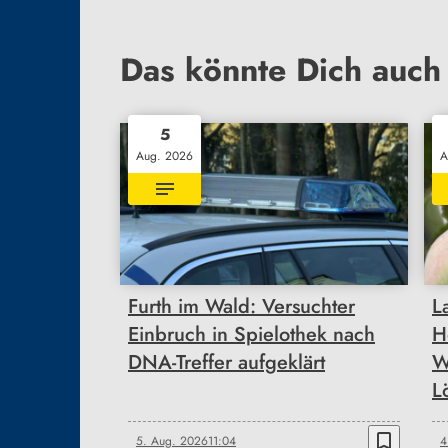
Das könnte Dich auch 
5
Aug. 2026
A
Furth im Wald: Versuchter
L
Einbruch in Spielothek nach
H
DNA-Treffer aufgeklärt
W
L
bookmark_border
5. Aug. 2026
11:04
4