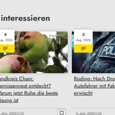
interessieren
4
3
Lisa Gammer
ug. 2026
Aug. 2026
andkreis Cham:
Roding: Nach Drog
ornissennest entdeckt?
Autofahrer mit Fak
arum jetzt Ruhe die beste
erwischt
ösung ist
bookmark_border
. Aug. 2026
17:53
3. Aug. 2026
11:52