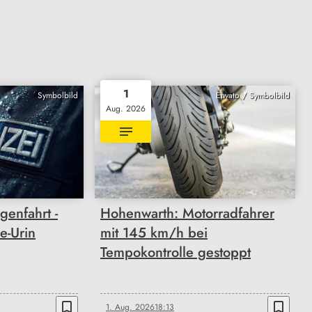
1
Symbolbild
Envato / Symbolbild
Aug. 2026
enfahrt -
Hohenwarth: Motorradfahrer
e-Urin
mit 145 km/h bei
Tempokontrolle gestoppt
bookmark_border
bookmark_border
1. Aug. 2026
18:13