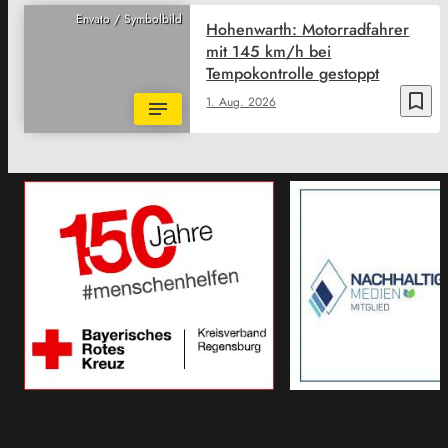
Envato / Symbolbild
Hohenwarth: Motorradfahrer
mit 145 km/h bei
Tempokontrolle gestoppt
bookmark_border
1. Aug. 2026