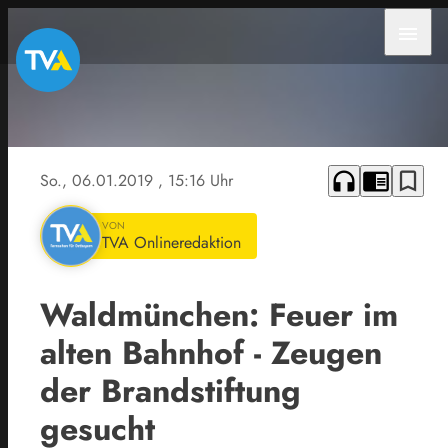
menu
headphones
chrome_reader_mode
bookmark_border
So., 06.01.2019
, 15:16 Uhr
VON
TVA Onlineredaktion
Waldmünchen: Feuer im
alten Bahnhof - Zeugen
der Brandstiftung
gesucht