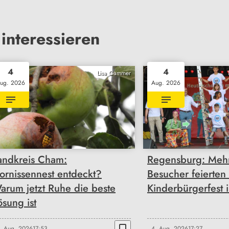
interessieren
4
4
Lisa Gammer
ug. 2026
Aug. 2026
andkreis Cham:
Regensburg: Mehr
ornissennest entdeckt?
Besucher feierten
arum jetzt Ruhe die beste
Kinderbürgerfest 
ösung ist
bookmark_border
. Aug. 2026
17:53
4. Aug. 2026
17:27