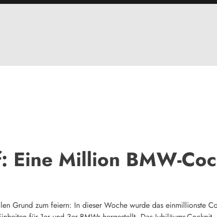
: Eine Million BMW-Cock
n Grund zum feiern: In dieser Woche wurde das einmillionste Cock
inheiten für 1er und 3er BMWs hergestellt. Das Jubiläums-Cockpit,