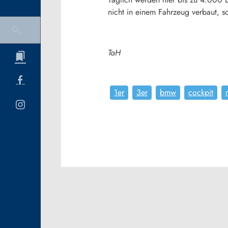
nicht in einem Fahrzeug verbaut, so
TaH
1er
3er
bmw
cockpit