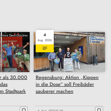
4
Tamara Deml-Glöckner
Cornelia Wabra
Aug. 2026
 als 30.000
Regensburg: Aktion „Kippen
 das
in die Dose“ soll Freibäder
im Stadtpark
sauberer machen
bookmark_border
bookmark_border
4. Aug. 2026
16:39