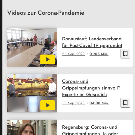
Videos zur Corona-Pandemie
Donaustauf: Landesverband
für Post-Covid 19 gegründet
bookmark_border
21. Sep. 2023
01:05 Min.
Corona- und
Grippeimpfungen sinnvoll?
Experte im Gespräch
bookmark_border
18. Sep. 2023
04:00 Min.
Regensburg: Corona- und
Grippeimpfungen, Ja oder