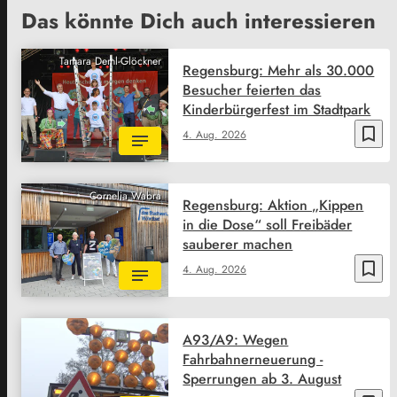
Das könnte Dich auch interessieren
Tamara Deml-Glöckner
Regensburg: Mehr als 30.000
Besucher feierten das
Kinderbürgerfest im Stadtpark
bookmark_border
4. Aug. 2026
Cornelia Wabra
Regensburg: Aktion „Kippen
in die Dose“ soll Freibäder
sauberer machen
bookmark_border
4. Aug. 2026
A93/A9: Wegen
Fahrbahnerneuerung -
Sperrungen ab 3. August