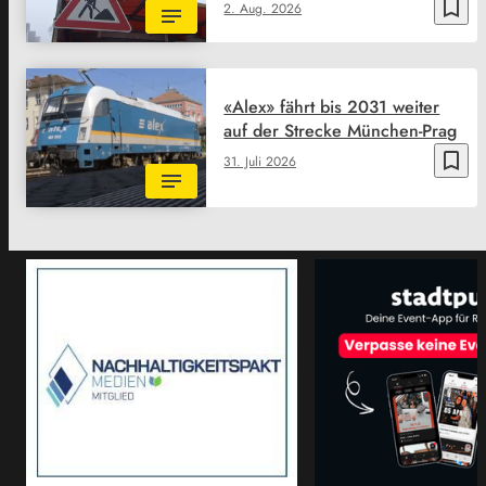
bookmark_border
2. Aug. 2026
«Alex» fährt bis 2031 weiter
auf der Strecke München-Prag
bookmark_border
31. Juli 2026