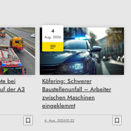
4
Symbolbild
Aug. 2026
ote bei
Köfering: Schwerer
auf der A3
Baustellenunfall – Arbeiter
zwischen Maschinen
eingeklemmt
bookmark_border
bookmark_border
4. Aug. 2026
10:22