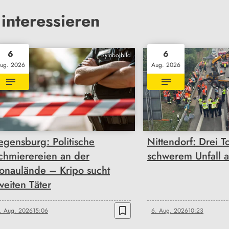
interessieren
6
6
Symbolbild
ug. 2026
Aug. 2026
egensburg: Politische
Nittendorf: Drei T
chmierereien an der
schwerem Unfall 
onaulände – Kripo sucht
weiten Täter
bookmark_border
. Aug. 2026
15:06
6. Aug. 2026
10:23