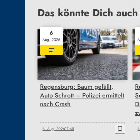
Das könnte Dich auch 
6
KI generiert
Aug. 2026
A
Regensburg: Baum gefällt,
R
Auto Schrott – Polizei ermittelt
S
nach Crash
D
z
bookmark_border
6. Aug. 2026
17:45
6