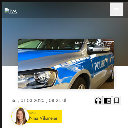
menu
Martin Quast / pixelio.de
headphones
chrome_reader_mode
bookmark_border
So., 01.03.2020
, 08:24 Uhr
VON
Nina Vilsmeier