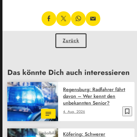
Zurück
Das könnte Dich auch interessieren
KI generiert
Regensburg: Radfahrer fährt
davon – Wer kennt den
unbekannten Senior?
bookmark_border
4. Aug. 2026
Symbolbild
Köfering: Schwerer