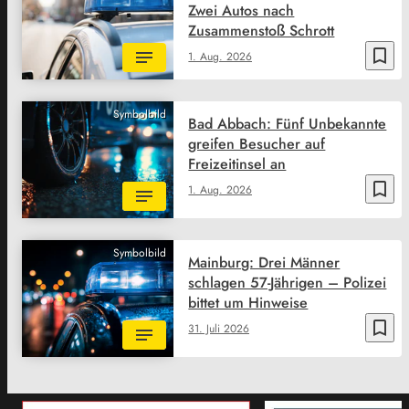
Zwei Autos nach
Zusammenstoß Schrott
bookmark_border
1. Aug. 2026
Symbolbild
Bad Abbach: Fünf Unbekannte
greifen Besucher auf
Freizeitinsel an
bookmark_border
1. Aug. 2026
Symbolbild
Mainburg: Drei Männer
schlagen 57-Jährigen – Polizei
bittet um Hinweise
bookmark_border
31. Juli 2026