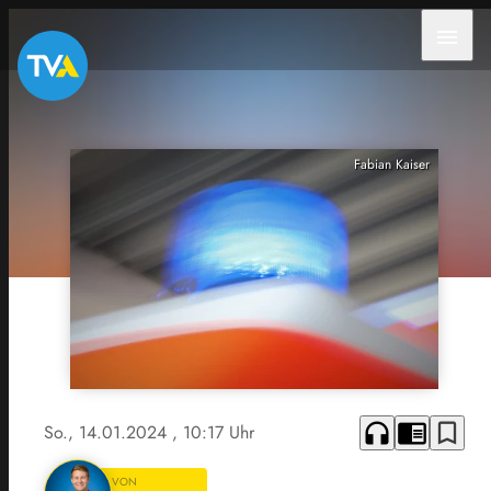
menu
Fabian Kaiser
headphones
chrome_reader_mode
bookmark_border
So., 14.01.2024
, 10:17 Uhr
VON