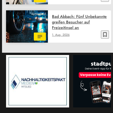
Symbolbild
Bad Abbach: Fünf Unbekannte
greifen Besucher auf
Freizeitinsel an
bookmark_border
1. Aug. 2026