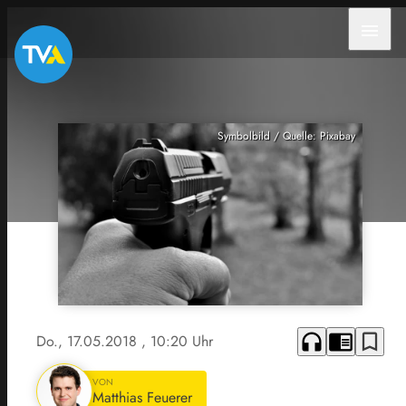
menu
Symbolbild / Quelle: Pixabay
headphones
chrome_reader_mode
bookmark_border
Do., 17.05.2018
, 10:20 Uhr
VON
Matthias Feuerer