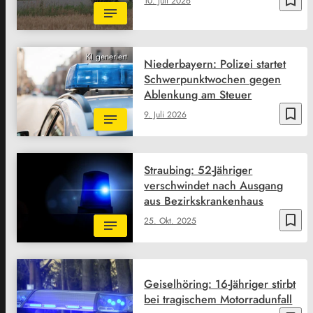
bookmark_border
10. Juli 2026
KI generiert
Niederbayern: Polizei startet
Schwerpunktwochen gegen
Ablenkung am Steuer
bookmark_border
9. Juli 2026
Straubing: 52-Jähriger
verschwindet nach Ausgang
aus Bezirkskrankenhaus
bookmark_border
25. Okt. 2025
Geiselhöring: 16-Jähriger stirbt
bei tragischem Motorradunfall