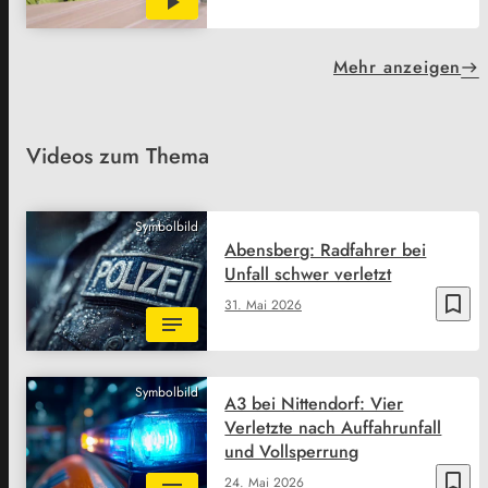
Mehr anzeigen
Videos zum Thema
Symbolbild
Abensberg: Radfahrer bei
Unfall schwer verletzt
bookmark_border
31. Mai 2026
Symbolbild
A3 bei Nittendorf: Vier
Verletzte nach Auffahrunfall
und Vollsperrung
bookmark_border
24. Mai 2026