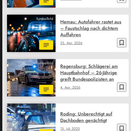
Symbolbild
Hemau: Autofahrer rastet aus
– Faustschlag nach dichtem
Auffahren
bookmark_border
25. Apr. 2026
Symbolbild
Regensburg: Schlägerei am
Hauptbahnhof – 26-Jährige
greift Bundespolizisten an
bookmark_border
4. Apr. 2026
Roding: Unberechtigt auf
Dachboden genächtigt
bookmark_border
13. Juli 2025