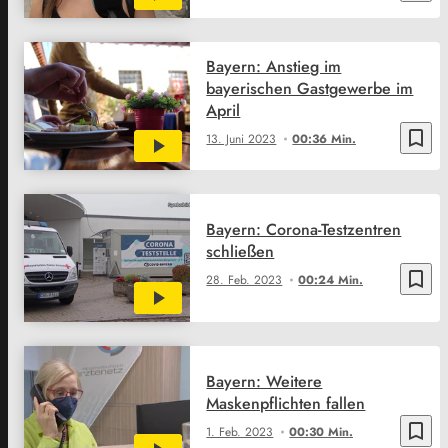
Bayern: Anstieg im
bayerischen Gastgewerbe im
April
bookmark_border
13. Juni 2023
00:36 Min.
Bayern: Corona-Testzentren
schließen
bookmark_border
28. Feb. 2023
00:24 Min.
Bayern: Weitere
Maskenpflichten fallen
bookmark_border
1. Feb. 2023
00:30 Min.