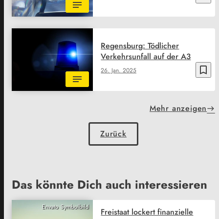
Regensburg: Tödlicher
Verkehrsunfall auf der A3
bookmark_border
26. Jan. 2025
Mehr anzeigen
Zurück
Das könnte Dich auch interessieren
Envato Symbolbild
Freistaat lockert finanzielle