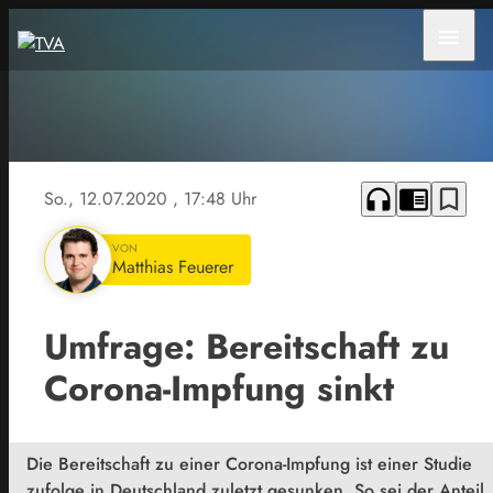
menu
headphones
chrome_reader_mode
bookmark_border
So., 12.07.2020
, 17:48 Uhr
VON
Matthias Feuerer
Umfrage: Bereitschaft zu
Corona-Impfung sinkt
Die Bereitschaft zu einer Corona-Impfung ist einer Studie
zufolge in Deutschland zuletzt gesunken. So sei der Anteil