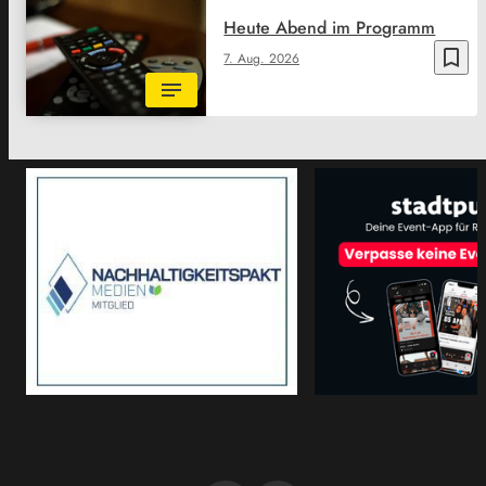
Heute Abend im Programm
bookmark_border
7. Aug. 2026