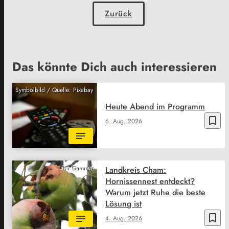
Zurück
Das könnte Dich auch interessieren
Symbolbild / Quelle: Pixabay
Heute Abend im Programm
bookmark_border
6. Aug. 2026
Lisa Gammer
Landkreis Cham:
Hornissennest entdeckt?
Warum jetzt Ruhe die beste
Lösung ist
bookmark_border
4. Aug. 2026